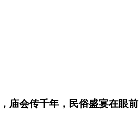
迁，庙会传千年，民俗盛宴在眼前