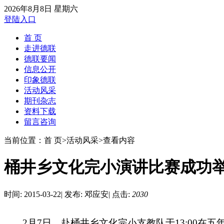
2026年8月8日 星期六
登陆入口
首 页
走进德联
德联要闻
信息公开
印象德联
活动风采
期刊杂志
资料下载
留言咨询
当前位置：首 页>活动风采>查看内容
桶井乡文化完小演讲比赛成功
时间: 2015-03-22
|
发布: 邓应安
|
点击:
2030
2
月
7
日，赴桶井乡文化完小支教队于
13:00
在五