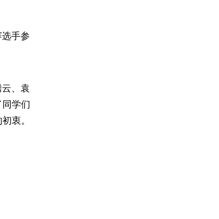
赛选手参
腾云、袁
了同学们
的初衷。