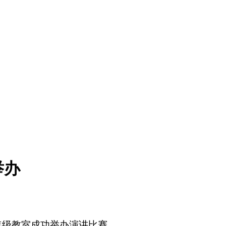
举办
年级教室成功举办演讲比赛。