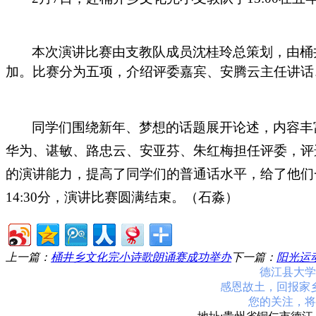
本次演讲比赛由支教队成员沈桂玲总策划，由桶
加。比赛分为五项，介绍评委嘉宾、安腾云主任讲话
同学们围绕新年、梦想的话题展开论述，内容丰
华为、谌敏、路忠云、安亚芬、朱红梅担任评委，评
的演讲能力，提高了同学们的普通话水平，给了他们
14:30
分，演讲比赛圆满结束。（
石淼）
上一篇：
桶井乡文化完小诗歌朗诵赛成功举办
下一篇：
阳光运
德江县大学
感恩故土，回报家
您的关注，将