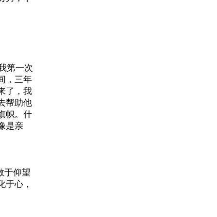
我第一次
间，三年
来了，我
去帮助他
旗帜。什
像是亲
敢于仰望
化于心，