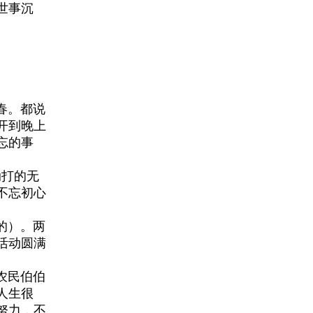
世事沉
春。都说
开到晚上
忘的事
动打的无
不忘初心
的）。两
活动圆满
农民伯伯
人生很
努力，不