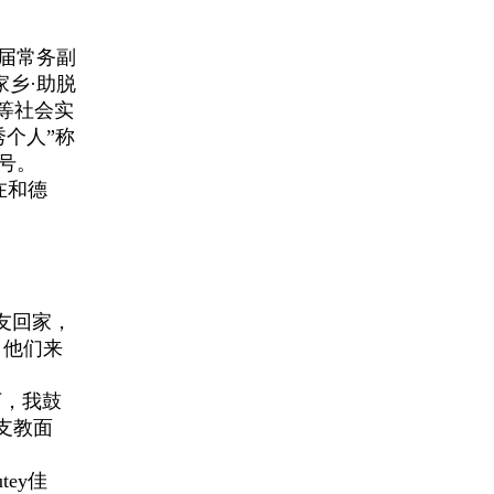
届常务副
家乡·助脱
等社会实
个人”称
称号。
在和德
友回家，
，他们来
下，我鼓
支教面
ey佳