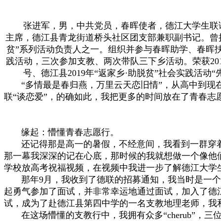
张进军，男，中共党员，春晖使者，德江大学生联谊
主席，德江县青龙街道桥头社区团支部兼职副书记。曾担任德
贫”系列活动负责人之一。组织并参与春晖助学、春晖
践活动，三次参加支教、两次带队三下乡活动。荣获20
号、德江县2019年“返家乡·助脱贫”社会实践活动
“多情最是春归燕，万里云天恋旧情”，从高中到现在
联“谈恋爱”，的确如此，我把更多的时间放在了青春志
缘起：懵懂青春志愿行。
还记得那是高一的暑假，不经意间，我看到一群穿着
那一幕我深深的记在心底，那时候的我就想做一个像他
学校放高考祝福视频，在视频中我进一步了解德江大学
那年9月，我收到了德联的招募通知，我当时是一个
起勇气参加了面试，并非常幸运地通过面试，加入了德
试，成为了赴德江县第四中学的一名支教地理老师，我
在这场懵懂的支教行中，我拥有众多“cherub”，三