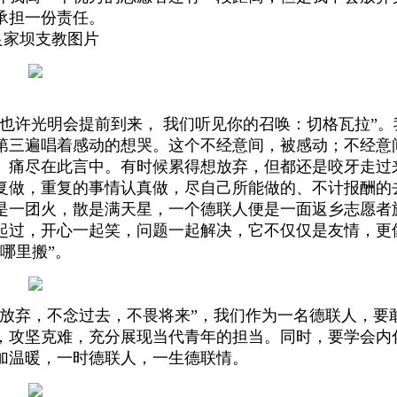
承担一份责任。
良家坝支教图片
许光明会提前到来， 我们听见你的召唤：切格瓦拉”。
第三遍唱着感动的想哭。这个不经意间，被感动；不经意
、痛尽在此言中。有时候累得想放弃，但都还是咬牙走过
复做，重复的事情认真做，尽自己所能做的、不计报酬的
是一团火，散是满天星，一个德联人便是一面返乡志愿者
起过，开心一起笑，问题一起解决，它不仅仅是友情，更
哪里搬”。
弃，不念过去，不畏将来”，我们作为一名德联人，要
，攻坚克难，充分展现当代青年的担当。同时，要学会内
加温暖，一时德联人，一生德联情。