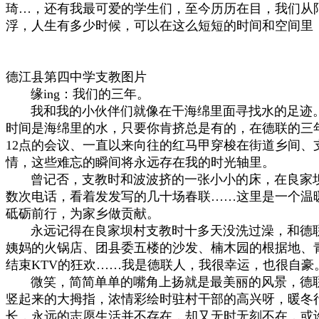
琦…，还有我最可爱的学生们，至今历历在目，我们从
浮，人生有多少时候，可以在这么短短的时间和空间里，
德江县第四中学支教图片
缘ing：我们的三年。
我和我的小伙伴们就像在干海绵里面寻找水的足迹。
时间是海绵里的水，只要你肯挤总是有的，在德联的三
12点的会议、一直以来向往的红马甲穿梭在街道乡间
情，这些难忘的瞬间将永远存在我的时光轴里。
曾记否，支教时和波波挤的一张小小的床，在良家坝
数次电话，看着发发写的几十场春联……这里是一个温
砥砺前行，为家乡做贡献。
永远记得在良家坝村支教时十多天没洗过澡，和德联
姨妈的火锅店、团县委五楼的沙发、楠木园的根据地、
结束KTV的狂欢……我是德联人，我很幸运，也很自豪
微笑，简简单单的嘴角上扬就是最美丽的风景，德联
竖起来的大拇指，浓情彩绘时驻村干部的高兴呀，暖冬
长，永远的志愿生活并不存在，却又无时无刻不在，或