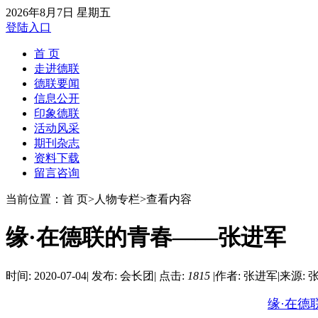
2026年8月7日 星期五
登陆入口
首 页
走进德联
德联要闻
信息公开
印象德联
活动风采
期刊杂志
资料下载
留言咨询
当前位置：首 页>人物专栏>查看内容
缘·在德联的青春——张进军
时间: 2020-07-04
|
发布: 会长团
|
点击:
1815
|
作者: 张进军
|
来源: 
缘·在德