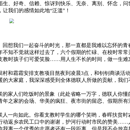
陌生、好奇、信赖、惊讶到快乐、无奈、离别、怀念，问
让我们的感情如此地“泛滥”！
回想我们一起奋斗的时光，那一直都是我难以忘怀的青
年不知不觉就这样过去了，六个假期的忙碌、在校时常常
、支教时孩子们可爱笑脸……用人生不长的时间，做一生难
村和霜霜安排支教项目熬夜到凌晨3点，和钊钊商谈活
暖的大家庭，我深深感受到全体德联人所做的贡献，我们
的家人们吃饭时的景象（此处省略一万字，德联人你懂
青年之家的会场、华美的疯狂、夜市街的留恋、假期所有
。
人一向如此。你看支教时学生的哪个笑哟，春晖扶贫时
行动返乡农民工口中的谢谢，护河行动时市民的赞美……
许我离一个优秀的志愿者还有一段距离，但是我不会放弃