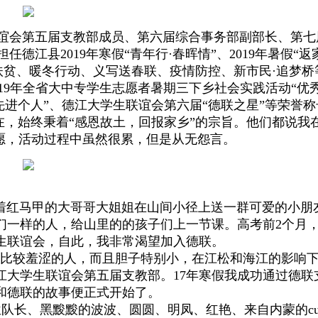
会第五届支教部成员、第六届综合事务部副部长、第七
江县2019年寒假“青年行·春晖情”、2019年暑假“返
扶贫、暖冬行动、义写送春联、疫情防控、新市民·追梦桥
19年全省大中专学生志愿者暑期三下乡社会实践活动“优秀
“先进个人”、德江大学生联谊会第六届“德联之星”等荣誉
，始终秉着“感恩故土，回报家乡”的宗旨。他们都说我
愿，活动过程中虽然很累，但是从无怨言。
红马甲的大哥哥大姐姐在山间小径上送一群可爱的小朋
们一样的人，给山里的的孩子们上一节课。高考前2个月
生联谊会，自此，我非常渴望加入德联。
比较羞涩的人，而且胆子特别小，在江松和海江的影响
江大学生联谊会第五届支教部。17年寒假我成功通过德联
和德联的故事便正式开始了。
位队长、黑黢黢的波波、圆圆、明凤、红艳、来自内蒙的cut