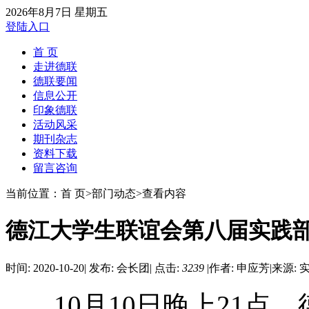
2026年8月7日 星期五
登陆入口
首 页
走进德联
德联要闻
信息公开
印象德联
活动风采
期刊杂志
资料下载
留言咨询
当前位置：首 页>部门动态>查看内容
德江大学生联谊会第八届实践
时间: 2020-10-20
|
发布: 会长团
|
点击:
3239
|
作者: 申应芳
|
来源: 
10月10日晚上21点