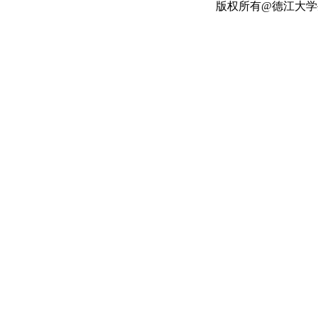
版权所有@德江大