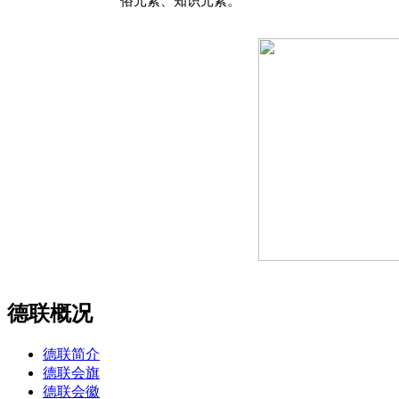
俗元素、知识元素。
德联概况
德联简介
德联会旗
德联会徽